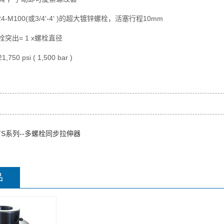
4-M100(或3/4'-4' )的超大镀锌螺栓，活塞行程10mm
栓突出= 1 x螺栓直径
0 psi ( 1,500 bar )
TS系列--多螺栓同步拉伸器
品