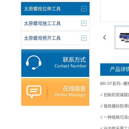
太原螺栓拉伸工具
太原螺母施工工具
太原螺母劈开工具
产品详
BR-ST系列--
√ 创新的双端
√ 独有磨砂防
√ 一种规格可
√ 业内款无需