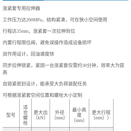
涨紧套专用拉伸器
工作压力达
200MPa，结构紧凑，可在狭小空间使用
行程达
35mm，涨紧套一次拉伸到位
内置行程限位阀，避免误操作造成设备损坏
双作用设计，回油速度快
同步拉伸锁紧，紧固一台涨紧套仅需约
30分钟，效率大为提
高
自锁紧密封设计，能承受大负荷装配任务
可根据涨紧套空间位置和螺栓大小定制
适
最小高
合
更大出
外径
更大行程
型号
度
螺
（kN）
（mm）
（mm））
（mm）
栓