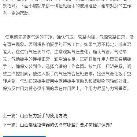
乏指导。下面小编就来讲一讲扭矩扳手的使用准备，希望对您的工作
有一定的帮助。
使用前先确定气源的干净，确认气压，管路内径，气源管路正常，没
有弯曲现象。否则将影响扳手的正常工作。如果气源不稳定，或者温
差大，在进行气压调节时，注意观察气压变化。确认气管，气动单
元，气动扳手的连接正常，润滑油充足。正确将反作用力臂安装到扳
手上，确保安装到位，选择合适的工作套筒。按气压—扭矩关系，调
整三点控制阀，使进入扳手的气压符合扭矩要求。接通气源让扳手空
转片刻。气动扭矩扳手使用中保持扳手驱动头和被锁物同轴线对准。
保持反作用力臂必须牢固的靠在作用面上，作用力尽量与力臂垂直。
上一篇：
山西扭力扳手的使用方法
下一篇：
山西螺栓拉伸器的优点有哪些？要如何维护保养？