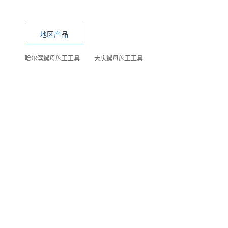
地区产品
哈尔滨螺母施工工具
大庆螺母施工工具
TEL：021-33520297
MOB:18019280437
EMAIL：353562428@qq.com
公司地址：上海市松江区桃源西路688弄699号
TEL：021-33250297 MOB:18019280437 EMAIL：
353562428@qq.com
Powered by YUNUCMS 1.1.9 ©2008-2019 www.bolt-tool.com
沪ICP备12017186号-9
微信二维码